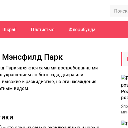
Шкраб
Плетистые
Флорибунда
а Мэнсфилд Парк
лд Парк являются самыми востребованными
ть украшением любого сада, двора или
е высокие и раскидистые, но эти насаждения
атным видом.
Ро
ро
Япо
мин
тики
k) – это один из самых эксклюзивных и новых