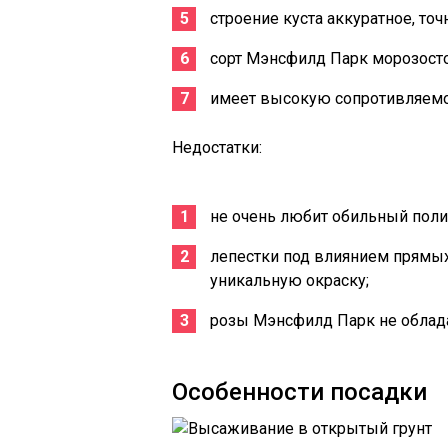
строение куста аккуратное, то
сорт Мэнсфилд Парк морозост
имеет высокую сопротивляемо
Недостатки:
не очень любит обильный поли
лепестки под влиянием прямых
уникальную окраску;
розы Мэнсфилд Парк не облад
Особенности посадки