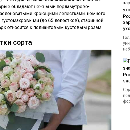
торые обладают нежными перламутрово-
 зеленоватыми кроющими лепестками, немного
Ро
 густомахровыми (до 65 лепестков), старинной
ха
рк относится к полиантовым кустовым розам.
ух
Гол
тки сорта
уни
неб
Ро
зн
С д
пол
фор