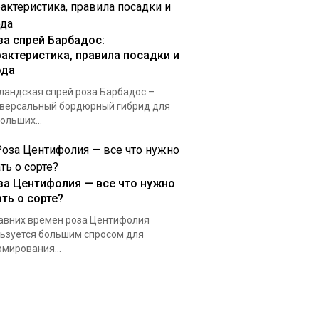
за спрей Барбадос:
рактеристика, правила посадки и
ода
ландская спрей роза Барбадос –
версальный бордюрный гибрид для
ольших...
за Центифолия — все что нужно
ать о сорте?
авних времен роза Центифолия
ьзуется большим спросом для
мирования...