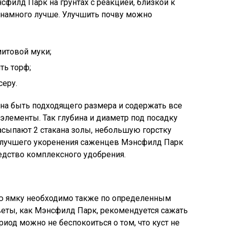
нсфилд Парк на грунтах с реакцией, близкой к
я намного лучше. Улучшить почву можно
итовой муки;
ть торф;
серу.
на быть подходящего размера и содержать все
элементы. Так глубина и диаметр под посадку
асыпают 2 стакана золы, небольшую горстку
ля лучшего укоренения саженцев Мэнсфилд Парк
едство комплексного удобрения.
ю ямку необходимо также по определенным
цветы, как Мэнсфилд Парк, рекомендуется сажать
риод можно не беспокоиться о том, что куст не