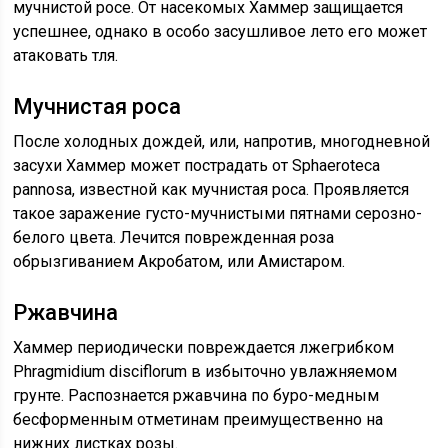
мучнистой росе. От насекомых Хаммер защищается
успешнее, однако в особо засушливое лето его может
атаковать тля.
Мучнистая роса
После холодных дождей, или, напротив, многодневной
засухи Хаммер может пострадать от Sphaeroteca
pannosa, известной как мучнистая роса. Проявляется
такое заражение густо-мучнистыми пятнами серозно-
белого цвета. Лечится поврежденная роза
обрызгиванием Акробатом, или Амистаром.
Ржавчина
Хаммер периодически повреждается лжегрибком
Phragmidium disciflorum в избыточно увлажняемом
грунте. Распознается ржавчина по буро-медным
бесформенным отметинам преимущественно на
нижних листках розы.