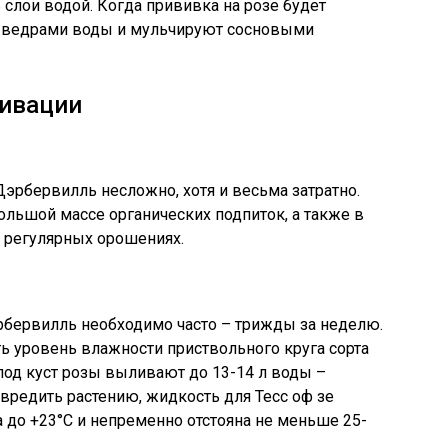
 слои водой. Когда прививка на розе будет
 2 ведрами воды и мульчируют сосновыми
ивации
Дэрбервилль несложно, хотя и весьма затратно.
ольшой массе органических подпиток, а также в
 регулярных орошениях.
рбервилль необходимо часто – трижды за неделю.
ь уровень влажности приствольного круга сорта
 под куст розы выливают до 13-14 л воды –
редить растению, жидкость для Тесс оф зе
до +23°С и непременно отстояна не меньше 25-