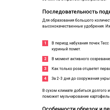
Последовательность под
Для образования большого количест
высококачественные удобрения. Их
В период набухания почек Тесс
куриный помет.
В момент активного созревани
Как только роза отцветет перв
За 2-3 дня до сооружения укрыт
В сухом климате добиться долгого 
поможет мульчирование картофельно
Особенности обрезок и п