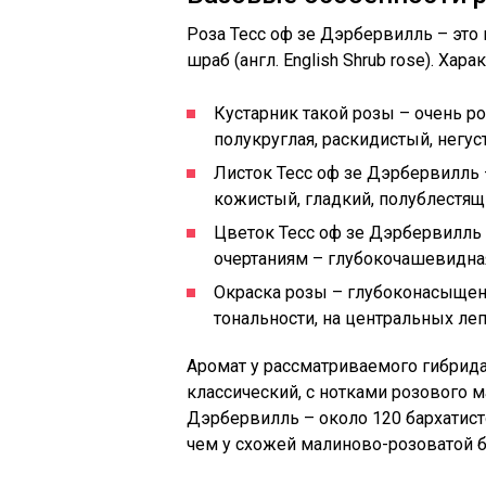
Роза Тесс оф зе Дэрбервилль – эт
шраб (англ. English Shrub rose). Хар
Кустарник такой розы – очень р
полукруглая, раскидистый, негус
Листок Тесс оф зе Дэрбервилль
кожистый, гладкий, полублестящ
Цветок Тесс оф зе Дэрбервилль 
очертаниям – глубокочашевидная,
Окраска розы – глубоконасыщен
тональности, на центральных ле
Аромат у рассматриваемого гибрид
классический, с нотками розового м
Дэрбервилль – около 120 бархатисто
чем у схожей малиново-розоватой бр