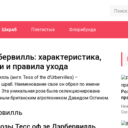
Шкраб
Плетистые
Флорибунда
бервилль: характеристика,
и и правила ухода
 (англ. Tess of the d’Urbervilles) –
шраб. Наименование свое он обрел по имени
s». Эта уникальная роза была селекционирована
Ро
пр
стным британским агротехником Давидом Остином.
Неж
Cor
озы Тесс оф зе Дэрбервилль