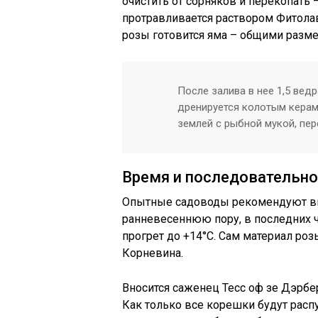
очистить от сорняков и перекопать –
протравливается раствором Фитолав
розы готовится яма – общими размер
После залива в нее 1,5 вед
дренируется колотым керам
землей с рыбной мукой, пер
Время и последовательно
Опытные садоводы рекомендуют вы
ранневесеннюю пору, в последних ч
прогрет до +14°С. Сам материал роз
Корневина.
Вносится саженец Тесс оф зе Дэрбер
Как только все корешки будут рас