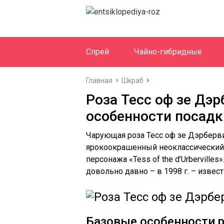
Спрей
Чайно-гибридные
Главная
Шкраб
Роза Тесс оф зе Дэр
особенности посадк
Чарующая роза Тесс оф зе Дэрбервилль
ярокоокрашенный неоклассический 
персонажа «Tess of the d’Urberville
довольно давно – в 1998 г. – изве
Базовые особенности р