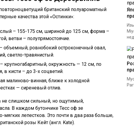
о повторноцветущий британский полуароматный
Яп
пр
актерные качества этой «Остинки»:
Изы
ослый – 155-175 см, шириной до 125 см, форма –
Miy
нед
той, ветви – полупрямостоячие.
 – объемный, ровнобокий остроконечный овал,
ий, светло-травянистый.
Ро
– крупногабаритный, окружность — 12 см, по
пр
 в кисти – до 3-х соцветий.
Мус
ая малиново-винная, ближе к холодной
Par
пестках — сиреневый отлив.
а не слишком сильный, но ощутимый,
асла. В каждом бутончике Тесс оф зе
-мягких лепестков. Это почти в два раза больше,
итанской розы Кейт (англ. Kate).