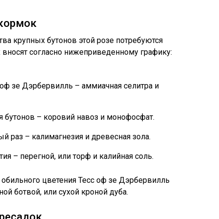
кормок
ва крупных бутонов этой розе потребуются
 вносят согласно нижеприведенному графику:
 оф зе Дэрбервилль – аммиачная селитра и
я бутонов – коровий навоз и монофосфат.
ый раз – калимагнезия и древесная зола.
ия – перегной, или торф и калийная соль.
и обильного цветения Тесс оф зе Дэрбервилль
й ботвой, или сухой кроной дуба.
ересадок