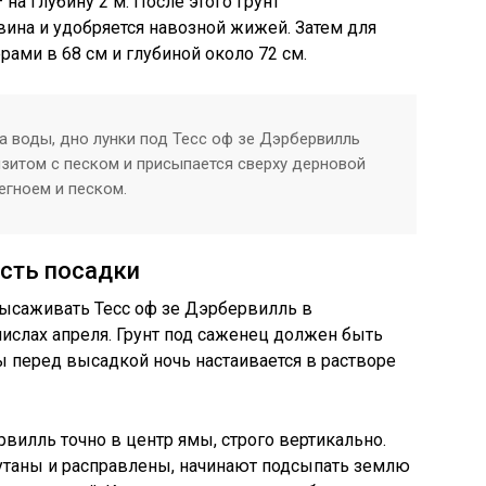
 на глубину 2 м. После этого грунт
ина и удобряется навозной жижей. Затем для
ами в 68 см и глубиной около 72 см.
ра воды, дно лунки под Тесс оф зе Дэрбервилль
зитом с песком и присыпается сверху дерновой
егноем и песком.
сть посадки
саживать Тесс оф зе Дэрбервилль в
ислах апреля. Грунт под саженец должен быть
ы перед высадкой ночь настаивается в растворе
вилль точно в центр ямы, строго вертикально.
путаны и расправлены, начинают подсыпать землю