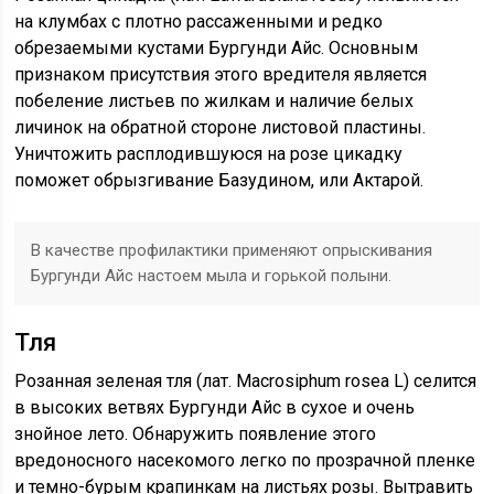
на клумбах с плотно рассаженными и редко
обрезаемыми кустами Бургунди Айс. Основным
признаком присутствия этого вредителя является
побеление листьев по жилкам и наличие белых
личинок на обратной стороне листовой пластины.
Уничтожить расплодившуюся на розе цикадку
поможет обрызгивание Базудином, или Актарой.
В качестве профилактики применяют опрыскивания
Бургунди Айс настоем мыла и горькой полыни.
Тля
Розанная зеленая тля (лат. Macrosiphum rosea L) селится
в высоких ветвях Бургунди Айс в сухое и очень
знойное лето. Обнаружить появление этого
вредоносного насекомого легко по прозрачной пленке
и темно-бурым крапинкам на листьях розы. Вытравить