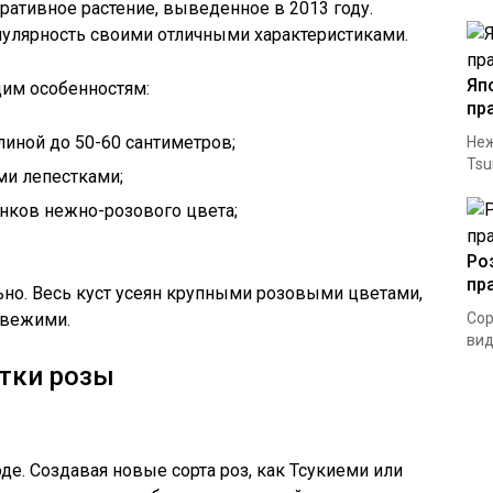
оративное растение, выведенное в 2013 году.
пулярность своими отличными характеристиками.
Яп
им особенностям:
пр
линой до 50-60 сантиметров;
Неж
Tsu
и лепестками;
нков нежно-розового цвета;
Ро
пр
но. Весь куст усеян крупными розовыми цветами,
свежими.
Сор
вид
тки розы
де. Создавая новые сорта роз, как Тсукиеми или