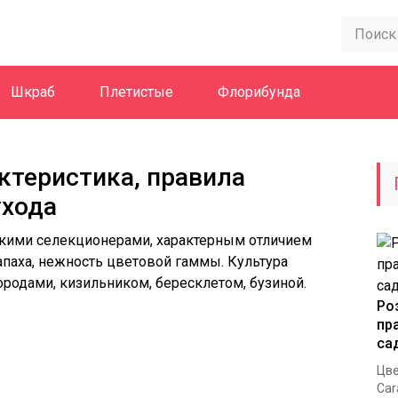
Шкраб
Плетистые
Флорибунда
ктеристика, правила
ухода
кими селекционерами, характерным отличием
апаха, нежность цветовой гаммы. Культура
ородами, кизильником, бересклетом, бузиной.
Ро
пр
са
Цве
Car