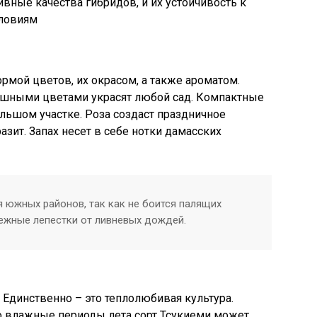
вные качества гибридов, и их устойчивость к
словиям
рмой цветов, их окрасом, а также ароматом.
шными цветами украсят любой сад. Компактные
льшом участке. Роза создаст праздничное
азит. Запах несет в себе нотки дамасских
я южных районов, так как не боится палящих
нежные лепестки от ливневых дождей.
 Единственно – это теплолюбивая культура.
Во влажные периоды лета сорт Тсукиеми может