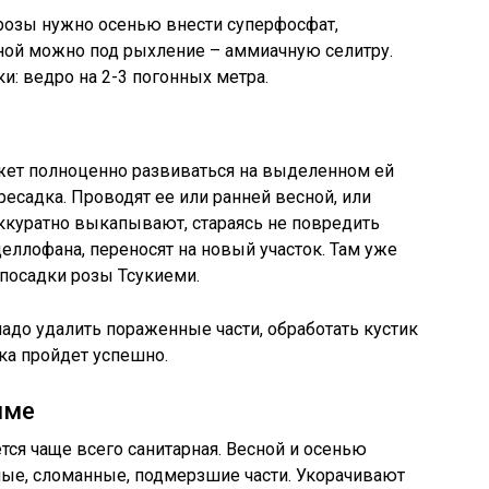
 розы нужно осенью внести суперфосфат,
сной можно под рыхление – аммиачную селитру.
и: ведро на 2-3 погонных метра.
ожет полноценно развиваться на выделенном ей
ересадка. Проводят ее или ранней весной, или
ккуратно выкапывают, стараясь не повредить
целлофана, переносят на новый участок. Там уже
посадки розы Тсукиеми.
 надо удалить пораженные части, обработать кустик
ка пройдет успешно.
име
тся чаще всего санитарная. Весной и осенью
ые, сломанные, подмерзшие части. Укорачивают