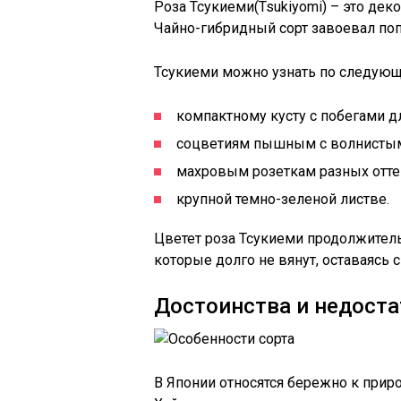
Роза Тсукиеми(Tsukiyomi) – это дек
Чайно-гибридный сорт завоевал по
Тсукиеми можно узнать по следующ
компактному кусту с побегами д
соцветиям пышным с волнистым
махровым розеткам разных отте
крупной темно-зеленой листве.
Цветет роза Тсукиеми продолжитель
которые долго не вянут, оставаясь 
Достоинства и недоста
В Японии относятся бережно к приро