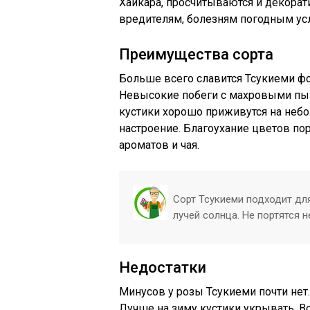
Хайкара, просчитываются и декорати
вредителям, болезням погодным у
Преимущества сорта
Больше всего славится Тсукиеми фо
Невысокие побеги с махровыми пы
кустики хорошо приживутся на небо
настроение. Благоухание цветов пор
ароматов и чая.
Сорт Тсукиеми подходит дл
лучей солнца. Не портятся 
Недостатки
Минусов у розы Тсукиеми почти нет.
Лучше на зиму кустики укрывать. 