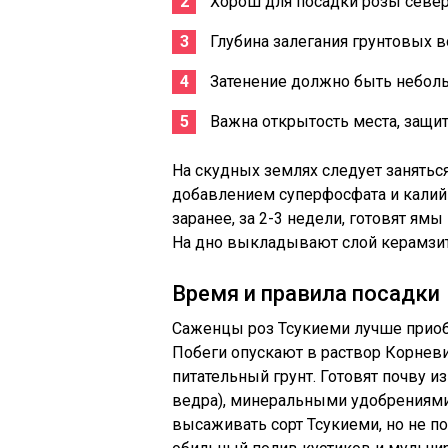
Хорош для посадки розы север
Глубина залегания грунтовых в
Затенение должно быть небол
Важна открытость места, защит
На скудных землях следует заняться
добавлением суперфосфата и калийн
заранее, за 2-3 недели, готовят ям
На дно выкладывают слой керамзит
Время и правила посадки
Саженцы роз Тсукиеми лучше приобр
Побеги опускают в раствор Корнев
питательный грунт. Готовят почву и
ведра), минеральными удобрениями
высаживать сорт Тсукиеми, но не по