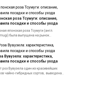
онская роза Тсумуги: описание,
авила посадки и способы ухода
ная японская роза Тсумуги (англ.
mugi) была выпущена на рынок...
за Вувузела: характеристика,
авила посадки и способы ухода
т роз Вувузела один из красивейших
ов чайно-гибридных сортов, выведена...