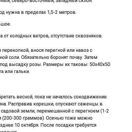
ный, северо-восточный, западный склон.
од нужна в пределах 1,5-2 метров.
ьшое.
а от холодных ветров, отсутствие сквозняков.
 перекопкой, внося перегной или навоз с
ой соли. Обязательно боронят почву. Затем
ы под высадку розы. Размеры их таковы: 50х40х50.
а или гальки.
етать весной, пока не началось сокодвижение.
ина. Расправив корешки, опускают саженцы в
з садовой земли, перемешанной с перегноем (1-2
 (200-300 граммов). Осенью тоже можно
зднее 10 октября. После посадки требуется